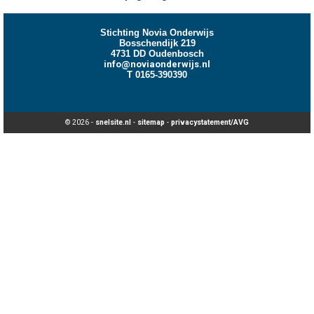
Stichting Novia Onderwijs
Bosschendijk 219
4731 DD Oudenbosch
info@noviaonderwijs.nl
T 0165-390390
© 2026 -
snelsite.nl
-
sitemap
-
privacystatement/AVG