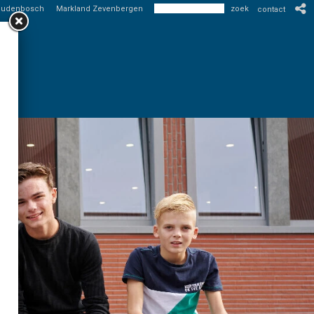
Oudenbosch
Markland Zevenbergen
contact