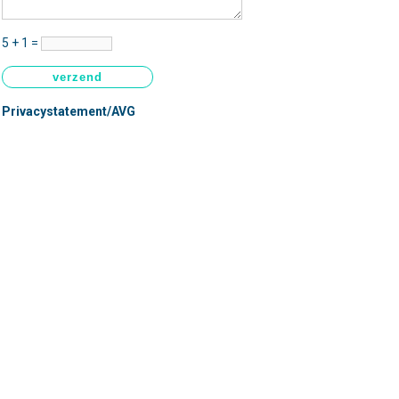
 Oudenbosch
Markland Zevenbergen