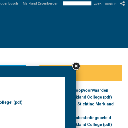
Oudenbosch
Markland Zevenbergen
contact
2019-2020
Bestuur
Algemene inkoopvoorwaarden
Stichting Markland College (pdf)
an Bestuur
Inkoopproces Stichting Markland
College (pdf)
da
Inkoop- en aanbestedingsbeleid
-Brabant
Stichting Markland College (pdf)