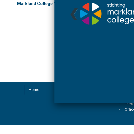
Markland College 17 juli 2023 (pdf)
Home
Inlog
Inlo
Inlo
Offic