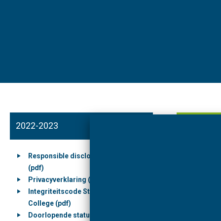
2022-2023
2021-202
Responsible disclosure agreement
Privacy
(pdf)
Klokken
Privacyverklaring (pdf)
Stichti
Integriteitscode Stichting Markland
Leerlin
College (pdf)
Doorlopende statuten Stichting