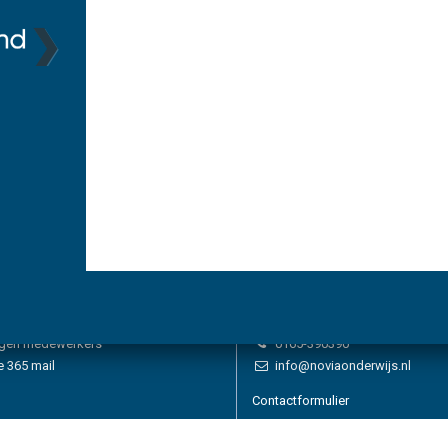
(pdf)
Magazine Agenda
Beroepsonderwijs West
(pdf)
gen leerlingen
Stichting Novia Onderwijs
ggen ouders
Bosschendijk 219, 4731 DD 
ggen medewerkers
0165-390390
e 365 mail
info@noviaonderwijs.nl
Contactformulier