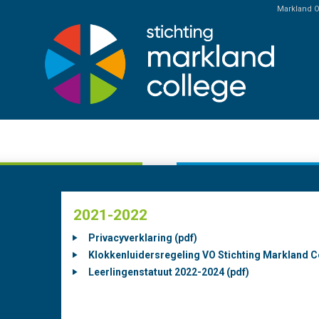
Markland 
2
2020-2021
verklaring (pdf)
Reglement College van 
luidersregeling VO
(pdf)
ng Markland College’ (pdf)
Nevenfuncties College v
genstatuut 2022-2024 (pdf)
(pdf)
Digitaal magazine Agen
Beroepsonderwijs West