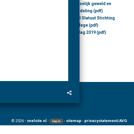
Meldcode huiselijk geweld en
kindermishandeling (pdf)
-Brabant
Professioneel Statuut Stichting
Markland College (pdf)
Bestuursverslag 2019 (pdf)
Oudenbosch
© 2026 -
snelsite.nl
-
-
sitemap
-
privacystatement/AVG